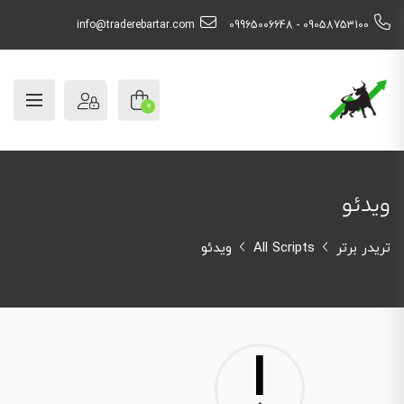
info@traderebartar.com
09058753100 - 09965006648
0
ویدئو
تریدر برتر
All Scripts
ویدئو
!