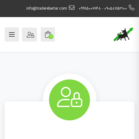
info@traderebartar.com
09058753100 - 09965006648
0