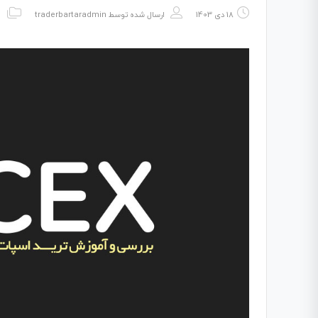
18 دی 1403
ارسال شده توسط
traderbartaradmin
م