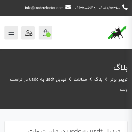
info@traderebartar.com
09058753100 - 09965006648
0
بلاگ
تریدر برتر
بلاگ
مقالات
تبدیل usdt به usdc در تراست
ولت