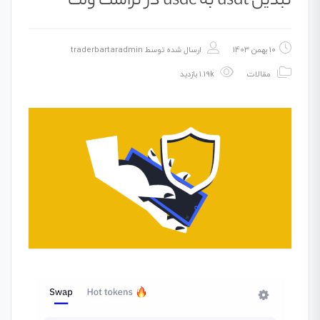
تبدیل usdt به usdc در تراست ولت
10 بهمن 1403
ارسال شده توسط
traderbartaradmin
مقالات
1.19k بازدید